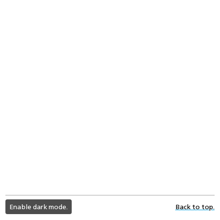
light
Enable dark mode.
Back to top.
color
mode